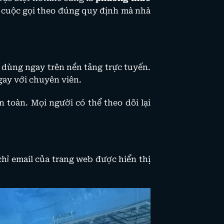
í cuộc gọi theo đúng quy định mà nhà
 dùng ngay trên nền tảng trực tuyến.
gay với chuyên viên.
 toàn. Mọi người có thể theo dõi lại
chỉ email của trang web được hiển thị