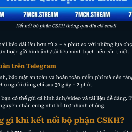
Kết nối bộ phận CSKH thông qua địa chỉ email
mail kéo dài lâu hơn từ 2 – 5 phút so với những lựa c
hơn hoặc gửi hình ảnh/tài liệu minh bạch nếu cần thiết.
toàn trên Telegram
anh, bảo mật an toàn và hoàn toàn miễn phí mà nền tảng
cho người dùng chỉ sau 30 giây – 2 phút.
 bạn có thể gửi cả hình ảnh/video và tài liệu dễ dàng. 
h nguyên nhân cũng như hỗ trợ nhanh chóng.
g gì khi kết nối bộ phận CSKH?