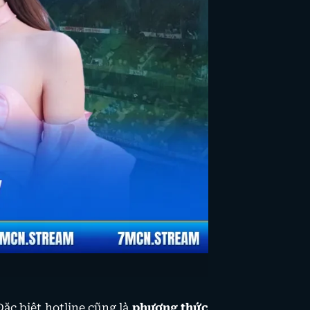
Đặc biệt hotline cũng là
phương thức