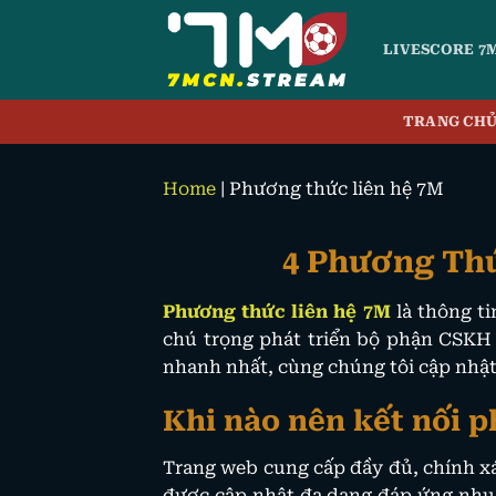
Bỏ
qua
LIVESCORE 7
nội
dung
TRANG CH
Home
|
Phương thức liên hệ 7M
4 Phương Thứ
Phương thức liên hệ 7M
là thông ti
chú trọng phát triển bộ phận CSKH 
nhanh nhất, cùng chúng tôi cập nhật 
Khi nào nên kết nối 
Trang web cung cấp đầy đủ, chính xác
được cập nhật đa dạng đáp ứng nhu 