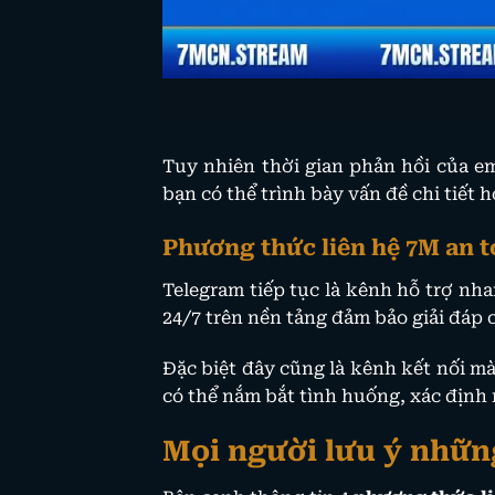
Tuy nhiên thời gian phản hồi của e
bạn có thể trình bày vấn đề chi tiết 
Phương thức liên hệ 7M an 
Telegram tiếp tục là kênh hỗ trợ nh
24/7 trên nền tảng đảm bảo giải đáp 
Đặc biệt đây cũng là kênh kết nối mà
có thể nắm bắt tình huống, xác địn
Mọi người lưu ý nhữn