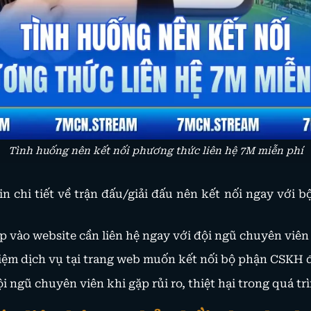
Tình huống nên kết nối phương thức liên hệ 7M miễn phí
n chi tiết về trận đấu/giải đấu nên kết nối ngay với
ập vào website cần liên hệ ngay với đội ngũ chuyên viên
iệm dịch vụ tại trang web muốn kết nối bộ phận CSKH đ
i ngũ chuyên viên khi gặp rủi ro, thiệt hại trong quá tr