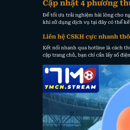
Cập nhật 4 phương th
Để tối ưu trải nghiệm hài lòng cho 
khi sử dụng dịch vụ tại đây có thể kế
Liên hệ CSKH cực nhanh thô
Kết nối nhanh qua hotline là cách t
cập trang chủ, bạn chỉ cần lấy số điện