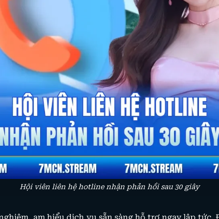
Hội viên liên hệ hotline nhận phản hồi sau 30 giây
nghiệm, am hiểu dịch vụ sẵn sàng hỗ trợ ngay lập tức. 