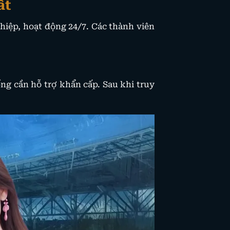
ất
hiệp, hoạt động 24/7. Các thành viên
ng cần hỗ trợ khẩn cấp. Sau khi truy