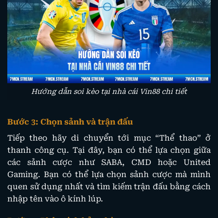
Hướng dẫn soi kèo tại nhà cái Vin88 chi tiết
Bước 3: Chọn sảnh và trận đấu
Tiếp theo hãy di chuyển tới mục “Thể thao” ở
thanh công cụ. Tại đây, bạn có thể lựa chọn giữa
các sảnh cược như SABA, CMD hoặc United
Gaming. Bạn có thể lựa chọn sảnh cược mà mình
quen sử dụng nhất và tìm kiếm trận đấu bằng cách
nhập tên vào ô kính lúp.