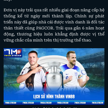
Đơn vị này trải qua rất nhiều giai đoạn nâng cấp hệ
thống kể từ ngày mới thành lập. Chính sự phát
triển này đã giúp nhà cái được vinh danh là đối tác
thân thiết cùng PAGCOR. Trải qua gần 6 năm hoạt
động, thương hiệu luôn khẳng định được vị thể
vững chắc của mình trên thị trường thể thao.