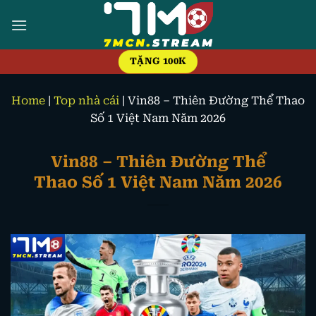
Bỏ
qua
nội
dung
TẶNG 100K
Home
|
Top nhà cái
|
Vin88 – Thiên Đường Thể Thao
Số 1 Việt Nam Năm 2026
Vin88 – Thiên Đường Thể
Thao Số 1 Việt Nam Năm 2026