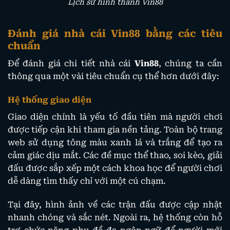
Lịch sử hình thành Vin88
Đánh giá nhà cái Vin88 bằng các tiêu
chuẩn
Để đánh giá chi tiết nhà cái
Vin88
, chúng ta cần
thông qua một vài tiêu chuẩn cụ thể hơn dưới đây:
Hệ thống giao diện
Giao diện chính là yếu tố đầu tiên mà người chơi
được tiếp cận khi tham gia nền tảng. Toàn bộ trang
web sử dụng tông màu xanh lá và trắng để tạo ra
cảm giác dịu mắt. Các đề mục thể thao, soi kèo, giải
đấu được sắp xếp một cách khoa học để người chơi
dễ dàng tìm thấy chỉ với một cú chạm.
Tại đây, hình ảnh về các trận đấu được cập nhật
nhanh chóng và sắc nét. Ngoài ra, hệ thống còn hỗ