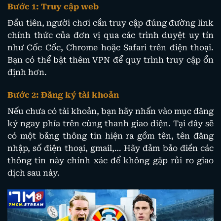
Bước 1: Truy cập web
Đầu tiên, người chơi cần truy cập đúng đường link
chính thức của đơn vị qua các trình duyệt uy tín
như Cốc Cốc, Chrome hoặc Safari trên điện thoại.
Bạn có thể bật thêm VPN để quy trình truy cập ổn
định hơn.
Bước 2: Đăng ký tài khoản
Nếu chưa có tài khoản, bạn hãy nhấn vào mục đăng
ký ngay phía trên cùng thanh giao diện. Tại đây sẽ
có một bảng thông tin hiện ra gồm tên, tên đăng
nhập, số điện thoại, gmail,… Hãy đảm bảo điền các
thông tin này chính xác để không gặp rủi ro giao
dịch sau này.