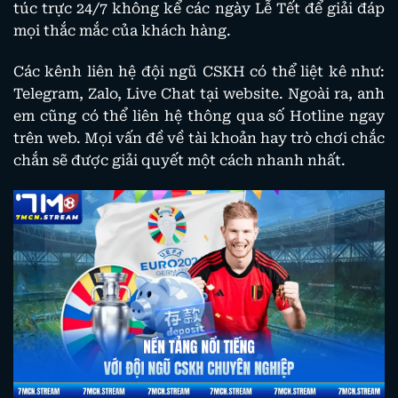
túc trực 24/7 không kể các ngày Lễ Tết để giải đáp
mọi thắc mắc của khách hàng.
Các kênh liên hệ đội ngũ CSKH có thể liệt kê như:
Telegram, Zalo, Live Chat tại website. Ngoài ra, anh
em cũng có thể liên hệ thông qua số Hotline ngay
trên web. Mọi vấn đề về tài khoản hay trò chơi chắc
chắn sẽ được giải quyết một cách nhanh nhất.