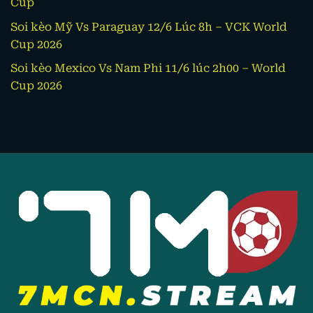
Cup
Soi kèo Mỹ Vs Paraguay 12/6 Lúc 8h – VCK World
Cup 2026
Soi kèo Mexico Vs Nam Phi 11/6 lúc 2h00 – World
Cup 2026