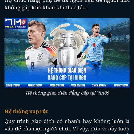
trợ chức năng phụ đề đa ngôn ngữ để người mới
không gặp khó khăn khi thao tác.
Hệ thống giao diện đẳng cấp tại Vin88
Hệ thống nạp rút
Quy trình giao dịch có nhanh hay không luôn là
vấn đề của mọi người chơi. Vì vậy, đơn vị này luôn