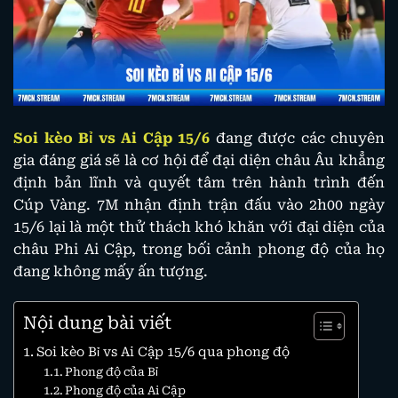
Soi kèo Bỉ vs Ai Cập 15/6
đang được các chuyên
gia đáng giá sẽ là cơ hội để đại diện châu Âu khẳng
định bản lĩnh và quyết tâm trên hành trình đến
Cúp Vàng. 7M nhận định trận đấu vào 2h00 ngày
15/6 lại là một thử thách khó khăn với đại diện của
châu Phi Ai Cập, trong bối cảnh phong độ của họ
đang không mấy ấn tượng.
Nội dung bài viết
Soi kèo Bỉ vs Ai Cập 15/6 qua phong độ
Phong độ của Bỉ
Phong độ của Ai Cập