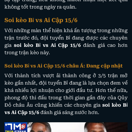
không tốt trong ngày ra quân.
Soi kèo Bỉ vs Ai Cập 15/6
Với những màn thể hiện khá ấn tượng trong những
trận trước đó, đội tuyển Bỉ đang được các chuyên
gia
soi kèo Bỉ vs Ai Cập 15/6
đánh giá cao hơn
trong trận kèo này.
Soi kèo Bỉ vs Ai Cập 15/6 châu Á: Đang cập nhật
Với thành tích vượt ải thành công ở 3/5 trận mở
kèo gần nhất, đội tuyển Bỉ đang là lựa chọn đem về
khá nhiều lợi nhuận cho giới đầu tư. Hơn thế nữa,
phong độ thi đấu trong thời gian gần đây của Qủy
Đỏ châu Âu cũng khiến các chuyên gia
soi kèo Bỉ
vs Ai Cập 15/6
đánh giá sáng nước hơn.