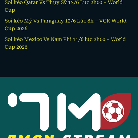
Soi kèo Qatar Vs Thụy Sỹ 13/6 Lúc 2h00 – World
Cup
Soi kèo Mỹ Vs Paraguay 12/6 Lúc 8h – VCK World
Cup 2026
Soi kèo Mexico Vs Nam Phi 11/6 lúc 2h00 – World
Cup 2026