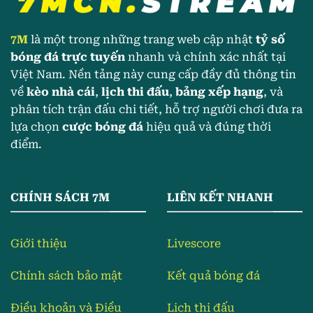
7M
là một trong những trang web cập nhật
tỷ số
bóng đá trực tuyến
nhanh và chính xác nhất tại
Việt Nam. Nền tảng này cung cấp đầy đủ thông tin
về
kèo nhà cái
,
lịch thi đấu
,
bảng xếp hạng
, và
phân tích trận đấu chi tiết, hỗ trợ người chơi đưa ra
lựa chọn
cược bóng đá
hiệu quả và đúng thời
điểm.
CHÍNH SÁCH 7M
LIÊN KẾT NHANH
Giới thiệu
Livescore
Chính sách bảo mật
Kết quả bóng đá
Điều khoản và Điều
Lịch thi đấu