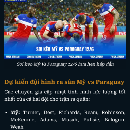
Soi kèo Mỹ Vs Paraguay 12/6 hứa hẹn hấp dẫn
Dự kiến đội hình ra sân Mỹ vs Paraguay
Các chuyên gia cập nhật tình hình lực lượng tốt
nhất của cả hai đội cho trận ra quân:
Mỹ:
Turner, Dest, Richards, Ream, Robinson,
McKennie, Adams, Musah, Pulisic, Balogun,
Weah