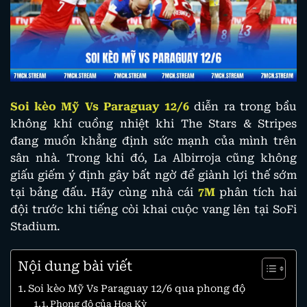
Soi kèo Mỹ Vs Paraguay 12/6
diễn ra trong bầu
không khí cuồng nhiệt khi The Stars & Stripes
đang muốn khẳng định sức mạnh của mình trên
sân nhà. Trong khi đó, La Albirroja cũng không
giấu giếm ý định gây bất ngờ để giành lợi thế sớm
tại bảng đấu. Hãy cùng nhà cái
7M
phân tích hai
đội trước khi tiếng còi khai cuộc vang lên tại SoFi
Stadium.
Nội dung bài viết
Soi kèo Mỹ Vs Paraguay 12/6 qua phong độ
Phong độ của Hoa Kỳ