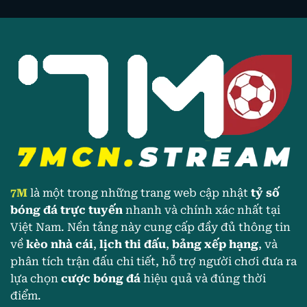
7M
là một trong những trang web cập nhật
tỷ số
bóng đá trực tuyến
nhanh và chính xác nhất tại
Việt Nam. Nền tảng này cung cấp đầy đủ thông tin
về
kèo nhà cái
,
lịch thi đấu
,
bảng xếp hạng
, và
phân tích trận đấu chi tiết, hỗ trợ người chơi đưa ra
lựa chọn
cược bóng đá
hiệu quả và đúng thời
điểm.