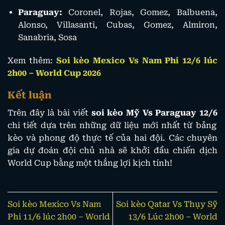
Paraguay:
Coronel, Rojas, Gomez, Balbuena,
Alonso, Villasanti, Cubas, Gomez, Almiron,
Sanabria, Sosa
Xem thêm:
Soi kèo Mexico Vs Nam Phi 12/6 lúc
2h00 – World Cup 2026
Kết luận
Trên đây là bài viết
soi kèo Mỹ Vs Paraguay 12/6
chi tiết dựa trên những dữ liệu mới nhất từ bảng
kèo và phong độ thực tế của hai đội. Các chuyên
gia dự đoán đội chủ nhà sẽ khởi đầu chiến dịch
World Cup bằng một thắng lợi kịch tính!
Soi kèo Mexico Vs Nam
Soi kèo Qatar Vs Thụy Sỹ
Phi 11/6 lúc 2h00 – World
13/6 Lúc 2h00 – World