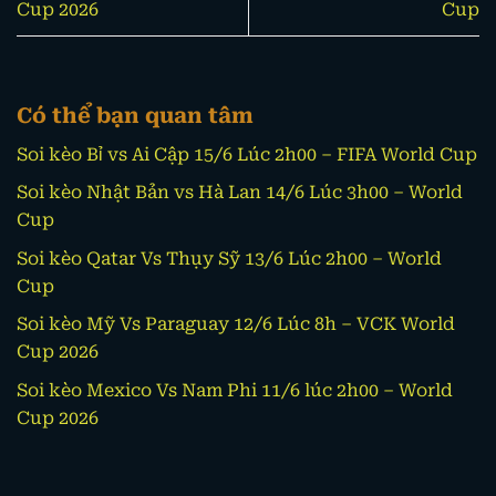
Cup 2026
Cup
Có thể bạn quan tâm
Soi kèo Bỉ vs Ai Cập 15/6 Lúc 2h00 – FIFA World Cup
Soi kèo Nhật Bản vs Hà Lan 14/6 Lúc 3h00 – World
Cup
Soi kèo Qatar Vs Thụy Sỹ 13/6 Lúc 2h00 – World
Cup
Soi kèo Mỹ Vs Paraguay 12/6 Lúc 8h – VCK World
Cup 2026
Soi kèo Mexico Vs Nam Phi 11/6 lúc 2h00 – World
Cup 2026