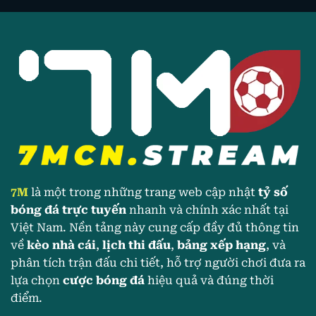
7M
là một trong những trang web cập nhật
tỷ số
bóng đá trực tuyến
nhanh và chính xác nhất tại
Việt Nam. Nền tảng này cung cấp đầy đủ thông tin
về
kèo nhà cái
,
lịch thi đấu
,
bảng xếp hạng
, và
phân tích trận đấu chi tiết, hỗ trợ người chơi đưa ra
lựa chọn
cược bóng đá
hiệu quả và đúng thời
điểm.