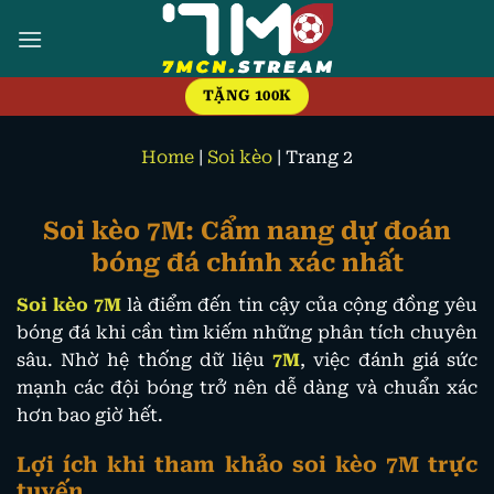
Bỏ
qua
nội
dung
TẶNG 100K
Home
|
Soi kèo
|
Trang 2
Soi kèo 7M: Cẩm nang dự đoán
bóng đá chính xác nhất
Soi kèo 7M
là điểm đến tin cậy của cộng đồng yêu
bóng đá khi cần tìm kiếm những phân tích chuyên
sâu. Nhờ hệ thống dữ liệu
7M
, việc đánh giá sức
mạnh các đội bóng trở nên dễ dàng và chuẩn xác
hơn bao giờ hết.
Lợi ích khi tham khảo soi kèo 7M trực
tuyến