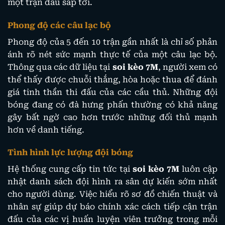
một trận đấu sắp tới.
Phong độ các câu lạc bộ
Phong độ của 5 đến 10 trận gần nhất là chỉ số phản
ánh rõ nét sức mạnh thực tế của một câu lạc bộ.
Thông qua các dữ liệu tại
soi kèo 7M
, người xem có
thể thấy được chuỗi thắng, hòa hoặc thua để đánh
giá tinh thần thi đấu của các cầu thủ. Những đội
bóng đang có đà hưng phấn thường có khả năng
gây bất ngờ cao hơn trước những đối thủ mạnh
hơn về danh tiếng.
Tình hình lực lượng đội bóng
Hệ thống cung cấp tin tức tại
soi kèo 7M
luôn cập
nhật danh sách đội hình ra sân dự kiến sớm nhất
cho người dùng. Việc hiểu rõ sơ đồ chiến thuật và
nhân sự giúp dự báo chính xác cách tiếp cận trận
đấu của các vị huấn luyện viên trưởng trong mỗi