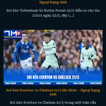
Ngoại hạng Anh
Soi kèo Tottenham Vs Nottm Forest 22/3 diễn ra vào lúc
21h15 ngày 22/3, đây [...]
Soi kèo Everton vs Chelsea 21/3 lúc 0h30 – Ngoại hạng
Anh
Soi kèo Everton vs Chelsea 21/3 trong một trận cầu