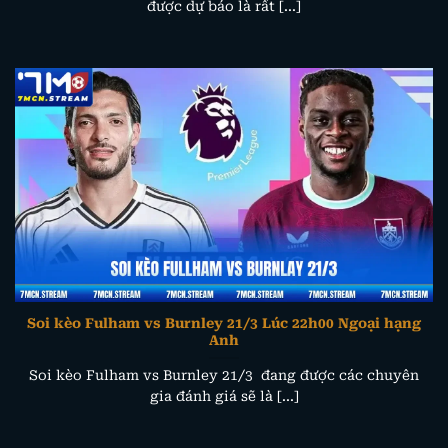
được dự báo là rất [...]
Soi kèo Fulham vs Burnley 21/3 Lúc 22h00 Ngoại hạng
Anh
Soi kèo Fulham vs Burnley 21/3 đang được các chuyên
gia đánh giá sẽ là [...]