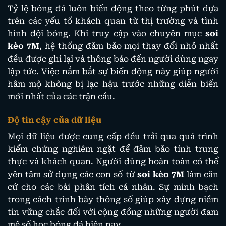
Tỷ lệ bóng đá luôn biến động theo từng phút dựa
trên các yếu tố khách quan từ thị trường và tình
hình đội bóng. Khi truy cập vào chuyên mục
soi
kèo 7M
, hệ thống đảm bảo mọi thay đổi nhỏ nhất
đều được ghi lại và thông báo đến người dùng ngay
lập tức. Việc nắm bắt sự biến động này giúp người
hâm mộ không bị lạc hậu trước những diễn biến
mới nhất của các trận cầu.
Độ tin cậy của dữ liệu
Mọi dữ liệu được cung cấp đều trải qua quá trình
kiểm chứng nghiêm ngặt để đảm bảo tính trung
thực và khách quan. Người dùng hoàn toàn có thể
yên tâm sử dụng các con số từ
soi kèo 7M
làm căn
cứ cho các bài phân tích cá nhân. Sự minh bạch
trong cách trình bày thông số giúp xây dựng niềm
tin vững chắc đối với cộng đồng những người đam
mê số học bóng đá hiện nay.