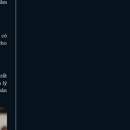
nắm
i có
cho
rất
 lý
sân