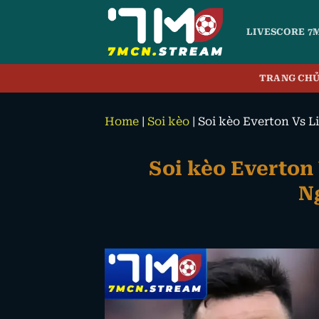
Bỏ
qua
LIVESCORE 7
nội
dung
TRANG CH
Home
|
Soi kèo
|
Soi kèo Everton Vs L
Soi kèo Everton 
N