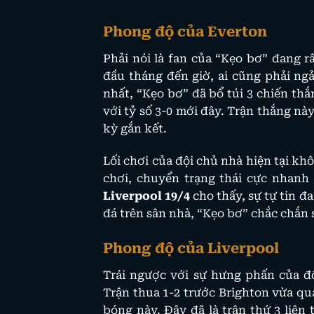
Phong độ của Everton
Phải nói là fan của “Kẹo bơ” đang r
đầu tháng đến giờ, ai cũng phải ng
nhất, “Kẹo bơ” đã bổ túi 3 chiến th
với tỷ số 3-0 mới đây. Trận thắng nà
kỳ gắn kết.
Lối chơi của đội chủ nhà hiện tại kh
chơi, chuyển trạng thái cực nhanh
Liverpool 19/4
cho thấy, sự tự tin đ
đá trên sân nhà, “Kẹo bơ” chắc chắn 
Phong độ của Liverpool
Trái ngược với sự hưng phấn của đ
Trận thua 1-2 trước Brighton vừa qu
bóng này. Đây đã là trận thứ 3 liên