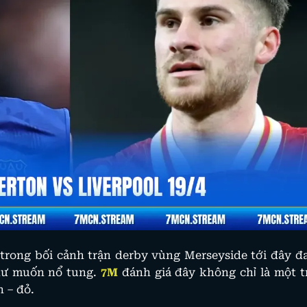
trong bối cảnh trận derby vùng Merseyside tới đây đ
hư muốn nổ tung.
7M
đánh giá đây không chỉ là một t
 – đỏ.