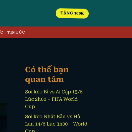
TẶNG 100K
ỨC
TIN TỨC
Có thể bạn
quan tâm
Soi kèo Bỉ vs Ai Cập 15/6
Lúc 2h00 – FIFA World
Cup
Soi kèo Nhật Bản vs Hà
Lan 14/6 Lúc 3h00 – World
Cup