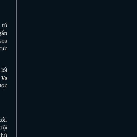
 từ
gần
sea
cực
lối
 Vs
ược
ối.
đội
thủ