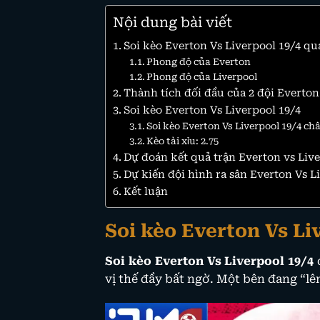
Nội dung bài viết
Soi kèo Everton Vs Liverpool 19/4 q
Phong độ của Everton
Phong độ của Liverpool
Thành tích đối đầu của 2 đội Everton
Soi kèo Everton Vs Liverpool 19/4
Soi kèo Everton Vs Liverpool 19/4 châ
Kèo tài xỉu: 2.75
Dự đoán kết quả trận Everton vs Liv
Dự kiến đội hình ra sân Everton Vs L
Kết luận
Soi kèo Everton Vs Li
Soi kèo Everton Vs Liverpool 19/4
vị thế đầy bất ngờ. Một bên đang “lê