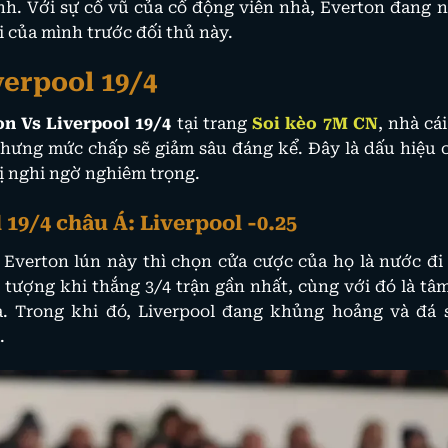
ình. Với sự cổ vũ của cổ động viên nhà, Everton đang 
i của mình trước đối thủ này.
verpool 19/4
on Vs Liverpool 19/4
tại trang
Soi kèo 7M CN
, nhà cá
 nhưng mức chấp sẽ giảm sâu đáng kể. Đây là dấu hiệu 
ị nghi ngờ nghiêm trọng.
 19/4 châu Á: Liverpool -0.25
a Everton lún này thì chọn cửa cược của họ là nước đi 
tượng khi thắng 3/4 trận gần nhất, cùng với đó là tâm
. Trong khi đó, Liverpool đang khủng hoảng và đá 
m.