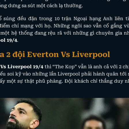
ỗng dưng sa sút một cách lạ thường.
 súng đều đặn trong 10 trận Ngoại hạng Anh liên ti
điểm chí mạng với họ. Những ngôi sao vẫn cố gắng v
 một hệ thống đang rệu rã với những gì chuyên gia n
ol 19/4
.
a 2 đội Everton Vs Liverpool
 Vs Liverpool 19/4
thì “The Kop” vẫn là anh cả với 2 ch
nếu soi kỹ vào những lần Liverpool phải hành quân tới 
hấy một sự thật phũ phàng. Đội khách chỉ thắng duy n